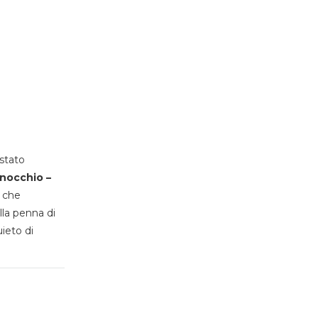
stato
inocchio –
, che
lla penna di
uieto di