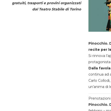
gratuiti, trasporti e provini organizzati
dal
Teatro Stabile di Torino
Pinocchio. D
recite per l
Si rinnova l’
protagonista 
Dalla favola
continua ad a
Carlo Collodi,
un’anima di l
Prenotazioni 
Pinocchio. D
febbraio – m