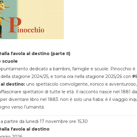
alla favola al destino (parte II)
e scuole
appuntamento dedicato a bambini, famiglie e scuole. Pinocchio è 
della stagione 2024/25, e torna ora nella stagione 2025/26 con
P
 al destino:
uno spettacolo coinvolgente, ironico e avventuroso
ffascinare spettatori di tutte le età. Il racconto nasce nel 1881 da
 per diventare libro nel 1883. non è solo una fiaba: è il viaggio inq
egno verso l’umanità.
a partire da lunedi 17 novembre ore 15.30
alla favola al destino
aggio 2026