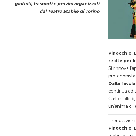
gratuiti, trasporti e provini organizzati
dal
Teatro Stabile di Torino
Pinocchio. D
recite per l
Si rinnova l’
protagonista 
Dalla favola
continua ad a
Carlo Collodi,
un’anima di l
Prenotazioni 
Pinocchio. D
febbraio – m