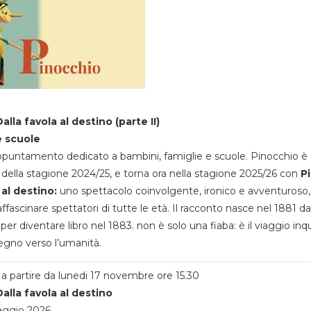
alla favola al destino (parte II)
e scuole
appuntamento dedicato a bambini, famiglie e scuole. Pinocchio è 
della stagione 2024/25, e torna ora nella stagione 2025/26 con
P
 al destino:
uno spettacolo coinvolgente, ironico e avventuroso
ffascinare spettatori di tutte le età. Il racconto nasce nel 1881 da
 per diventare libro nel 1883. non è solo una fiaba: è il viaggio inq
egno verso l’umanità.
a partire da lunedi 17 novembre ore 15.30
alla favola al destino
aggio 2026