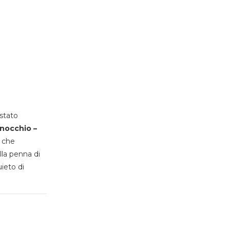
stato
inocchio –
, che
lla penna di
uieto di