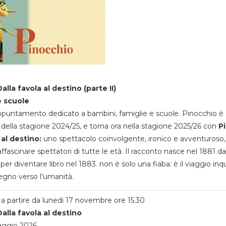
alla favola al destino (parte II)
e scuole
appuntamento dedicato a bambini, famiglie e scuole. Pinocchio è 
della stagione 2024/25, e torna ora nella stagione 2025/26 con
P
 al destino:
uno spettacolo coinvolgente, ironico e avventuroso
ffascinare spettatori di tutte le età. Il racconto nasce nel 1881 da
 per diventare libro nel 1883. non è solo una fiaba: è il viaggio inq
egno verso l’umanità.
a partire da lunedi 17 novembre ore 15.30
alla favola al destino
aggio 2026