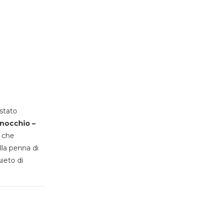
stato
inocchio –
, che
lla penna di
uieto di