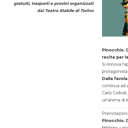
gratuiti, trasporti e provini organizzati
dal
Teatro Stabile di Torino
Pinocchio. D
recite per l
Si rinnova l’
protagonista 
Dalla favola
continua ad a
Carlo Collodi,
un’anima di l
Prenotazioni 
Pinocchio. D
febbraio – m