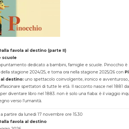
alla favola al destino (parte II)
e scuole
appuntamento dedicato a bambini, famiglie e scuole. Pinocchio è 
della stagione 2024/25, e torna ora nella stagione 2025/26 con
P
 al destino:
uno spettacolo coinvolgente, ironico e avventuroso
ffascinare spettatori di tutte le età. Il racconto nasce nel 1881 da
 per diventare libro nel 1883. non è solo una fiaba: è il viaggio inq
egno verso l’umanità.
a partire da lunedi 17 novembre ore 15.30
alla favola al destino
aggio 2026