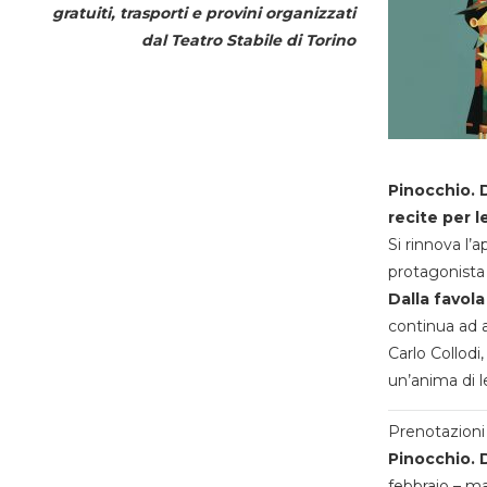
gratuiti, trasporti e provini organizzati
dal
Teatro Stabile di Torino
Pinocchio. D
recite per l
Si rinnova l’
protagonista 
Dalla favola
continua ad a
Carlo Collodi,
un’anima di l
Prenotazioni 
Pinocchio. D
febbraio – m