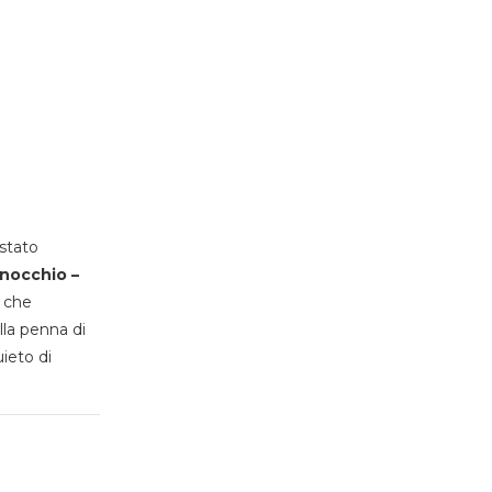
stato
inocchio –
, che
lla penna di
uieto di