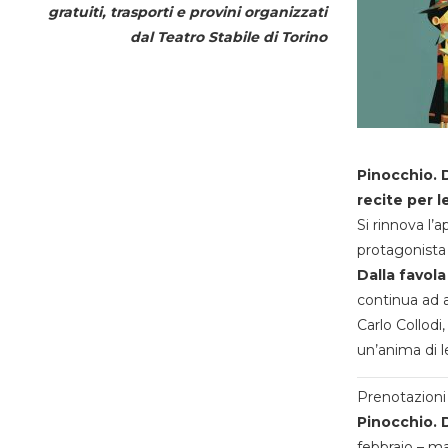
gratuiti, trasporti e provini organizzati
dal
Teatro Stabile di Torino
Pinocchio. D
recite per l
Si rinnova l’
protagonista 
Dalla favola
continua ad a
Carlo Collodi,
un’anima di l
Prenotazioni 
Pinocchio. D
febbraio – m