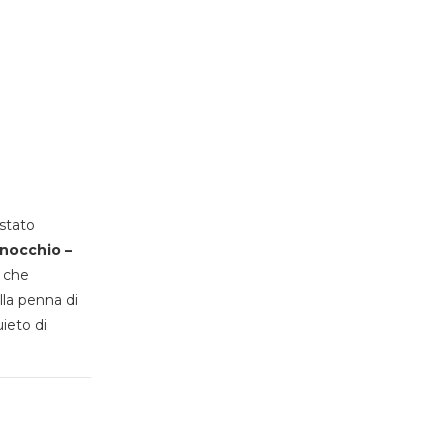
stato
inocchio –
, che
lla penna di
uieto di