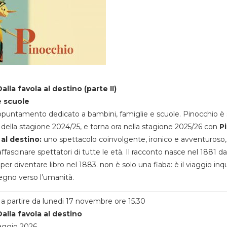
alla favola al destino (parte II)
e scuole
appuntamento dedicato a bambini, famiglie e scuole. Pinocchio è 
della stagione 2024/25, e torna ora nella stagione 2025/26 con
P
 al destino:
uno spettacolo coinvolgente, ironico e avventuroso
ffascinare spettatori di tutte le età. Il racconto nasce nel 1881 da
 per diventare libro nel 1883. non è solo una fiaba: è il viaggio inq
egno verso l’umanità.
a partire da lunedi 17 novembre ore 15.30
alla favola al destino
aggio 2026