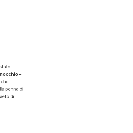
stato
inocchio –
, che
lla penna di
uieto di