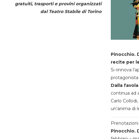
gratuiti, trasporti e provini organizzati
dal
Teatro Stabile di Torino
Pinocchio. D
recite per l
Si rinnova l’
protagonista 
Dalla favola
continua ad a
Carlo Collodi,
un’anima di l
Prenotazioni 
Pinocchio. D
febbraio – m