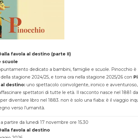
alla favola al destino (parte II)
e scuole
appuntamento dedicato a bambini, famiglie e scuole. Pinocchio è 
della stagione 2024/25, e torna ora nella stagione 2025/26 con
P
 al destino:
uno spettacolo coinvolgente, ironico e avventuroso
ffascinare spettatori di tutte le età. Il racconto nasce nel 1881 da
 per diventare libro nel 1883. non è solo una fiaba: è il viaggio inq
egno verso l’umanità.
a partire da lunedi 17 novembre ore 15.30
alla favola al destino
aggio 2026