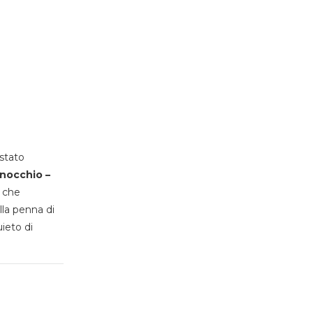
stato
inocchio –
, che
lla penna di
uieto di