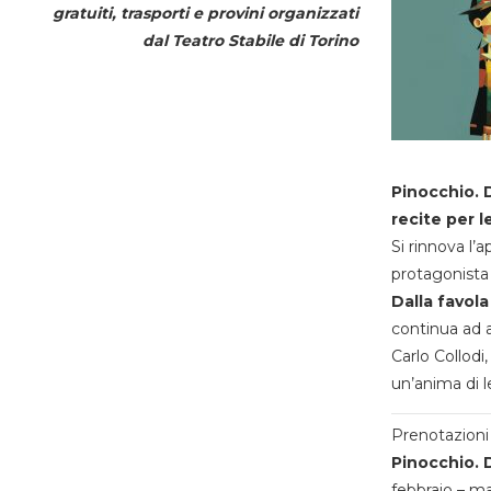
gratuiti, trasporti e provini organizzati
dal
Teatro Stabile di Torino
Pinocchio. D
recite per l
Si rinnova l’
protagonista 
Dalla favola
continua ad a
Carlo Collodi,
un’anima di l
Prenotazioni 
Pinocchio. D
febbraio – m