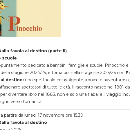
alla favola al destino (parte II)
e scuole
appuntamento dedicato a bambini, famiglie e scuole. Pinocchio è 
della stagione 2024/25, e torna ora nella stagione 2025/26 con
P
 al destino:
uno spettacolo coinvolgente, ironico e avventuroso
ffascinare spettatori di tutte le età. Il racconto nasce nel 1881 da
 per diventare libro nel 1883. non è solo una fiaba: è il viaggio inq
egno verso l’umanità.
a partire da lunedi 17 novembre ore 15.30
alla favola al destino
aggio 2026