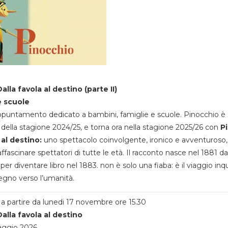
alla favola al destino (parte II)
e scuole
appuntamento dedicato a bambini, famiglie e scuole. Pinocchio è 
della stagione 2024/25, e torna ora nella stagione 2025/26 con
P
 al destino:
uno spettacolo coinvolgente, ironico e avventuroso
ffascinare spettatori di tutte le età. Il racconto nasce nel 1881 da
 per diventare libro nel 1883. non è solo una fiaba: è il viaggio inq
egno verso l’umanità.
a partire da lunedi 17 novembre ore 15.30
alla favola al destino
aggio 2026