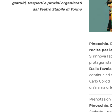
gratuiti, trasporti e provini organizzati
dal
Teatro Stabile di Torino
Pinocchio. D
recite per l
Si rinnova l’
protagonista 
Dalla favola
continua ad a
Carlo Collodi,
un’anima di l
Prenotazioni 
Pinocchio. D
febbraio – m