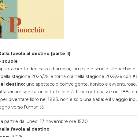
alla favola al destino (parte II)
e scuole
appuntamento dedicato a bambini, famiglie e scuole. Pinocchio è 
della stagione 2024/25, e torna ora nella stagione 2025/26 con
P
 al destino:
uno spettacolo coinvolgente, ironico e avventuroso
ffascinare spettatori di tutte le età. Il racconto nasce nel 1881 da
 per diventare libro nel 1883. non è solo una fiaba: è il viaggio inq
egno verso l’umanità.
a partire da lunedi 17 novembre ore 15.30
alla favola al destino
aggio 2026