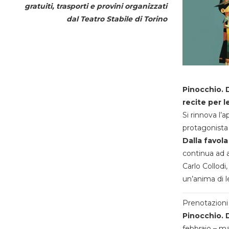
gratuiti, trasporti e provini organizzati
dal
Teatro Stabile di Torino
Pinocchio. D
recite per l
Si rinnova l’
protagonista 
Dalla favola
continua ad a
Carlo Collodi,
un’anima di l
Prenotazioni 
Pinocchio. D
febbraio – m