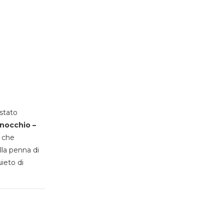
stato
inocchio –
, che
lla penna di
uieto di