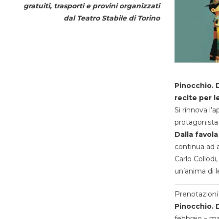
gratuiti, trasporti e provini organizzati
dal
Teatro Stabile di Torino
Pinocchio. D
recite per l
Si rinnova l’
protagonista 
Dalla favola
continua ad a
Carlo Collodi,
un’anima di l
Prenotazioni 
Pinocchio. D
febbraio – m