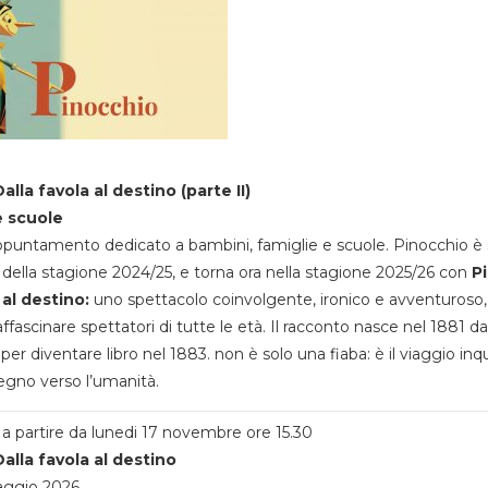
alla favola al destino (parte II)
e scuole
appuntamento dedicato a bambini, famiglie e scuole. Pinocchio è 
della stagione 2024/25, e torna ora nella stagione 2025/26 con
P
 al destino:
uno spettacolo coinvolgente, ironico e avventuroso
ffascinare spettatori di tutte le età. Il racconto nasce nel 1881 da
 per diventare libro nel 1883. non è solo una fiaba: è il viaggio inq
egno verso l’umanità.
a partire da lunedi 17 novembre ore 15.30
alla favola al destino
aggio 2026