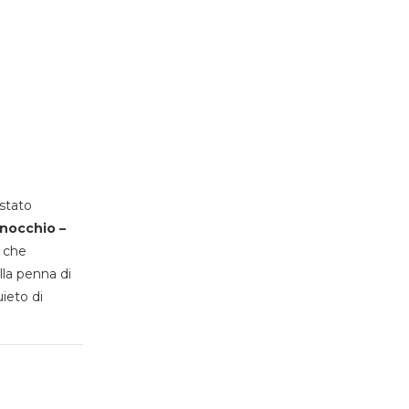
stato
inocchio –
, che
lla penna di
uieto di