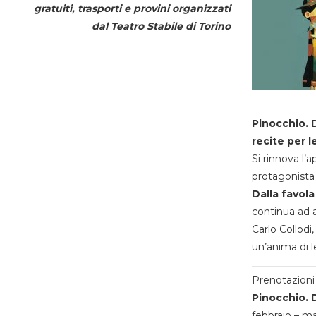
gratuiti, trasporti e provini organizzati
dal
Teatro Stabile di Torino
Pinocchio. D
recite per l
Si rinnova l’
protagonista 
Dalla favola
continua ad a
Carlo Collodi,
un’anima di l
Prenotazioni 
Pinocchio. D
febbraio – m