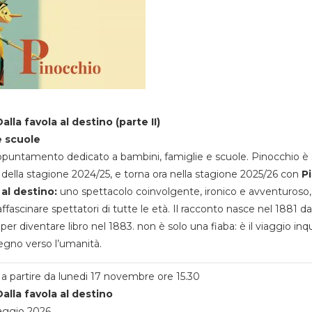
alla favola al destino (parte II)
e scuole
appuntamento dedicato a bambini, famiglie e scuole. Pinocchio è 
della stagione 2024/25, e torna ora nella stagione 2025/26 con
P
 al destino:
uno spettacolo coinvolgente, ironico e avventuroso
ffascinare spettatori di tutte le età. Il racconto nasce nel 1881 da
 per diventare libro nel 1883. non è solo una fiaba: è il viaggio inq
egno verso l’umanità.
a partire da lunedi 17 novembre ore 15.30
alla favola al destino
aggio 2026