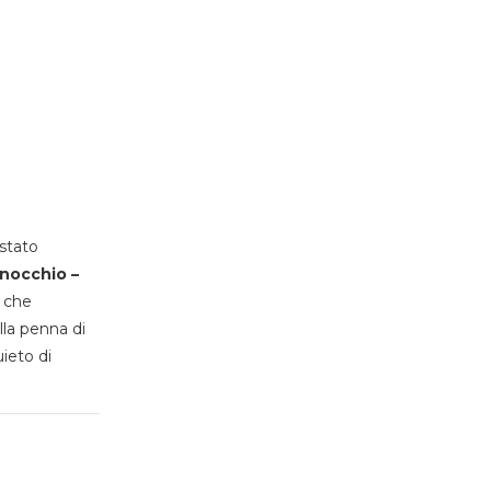
stato
inocchio –
, che
lla penna di
uieto di