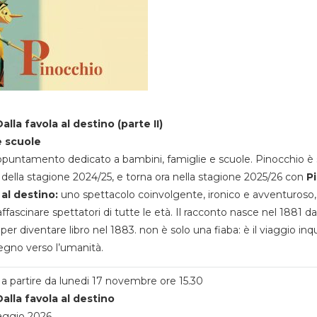
alla favola al destino (parte II)
e scuole
appuntamento dedicato a bambini, famiglie e scuole. Pinocchio è 
della stagione 2024/25, e torna ora nella stagione 2025/26 con
P
 al destino:
uno spettacolo coinvolgente, ironico e avventuroso
ffascinare spettatori di tutte le età. Il racconto nasce nel 1881 da
 per diventare libro nel 1883. non è solo una fiaba: è il viaggio inq
egno verso l’umanità.
a partire da lunedi 17 novembre ore 15.30
alla favola al destino
aggio 2026