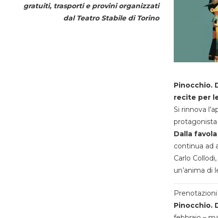
gratuiti, trasporti e provini organizzati
dal
Teatro Stabile di Torino
Pinocchio. D
recite per l
Si rinnova l’
protagonista 
Dalla favola
continua ad a
Carlo Collodi,
un’anima di l
Prenotazioni 
Pinocchio. D
febbraio – m