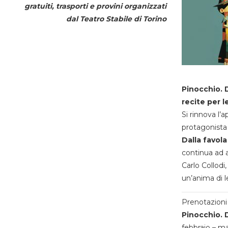
gratuiti, trasporti e provini organizzati
dal
Teatro Stabile di Torino
Pinocchio. D
recite per l
Si rinnova l’
protagonista 
Dalla favola
continua ad a
Carlo Collodi,
un’anima di l
Prenotazioni 
Pinocchio. D
febbraio – m