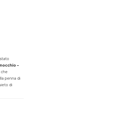
stato
inocchio –
, che
lla penna di
uieto di