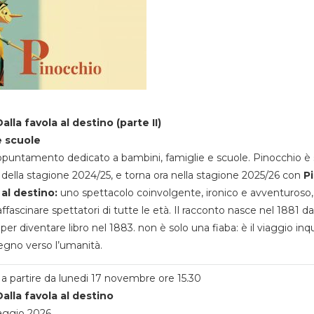
alla favola al destino (parte II)
e scuole
appuntamento dedicato a bambini, famiglie e scuole. Pinocchio è 
della stagione 2024/25, e torna ora nella stagione 2025/26 con
P
 al destino:
uno spettacolo coinvolgente, ironico e avventuroso
ffascinare spettatori di tutte le età. Il racconto nasce nel 1881 da
 per diventare libro nel 1883. non è solo una fiaba: è il viaggio inq
egno verso l’umanità.
a partire da lunedi 17 novembre ore 15.30
alla favola al destino
aggio 2026