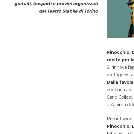
gratuiti, trasporti e provini organizzati
dal
Teatro Stabile di Torino
Pinocchio. D
recite per l
Si rinnova l’
protagonista 
Dalla favola
continua ad a
Carlo Collodi,
un’anima di l
Prenotazioni 
Pinocchio. D
febbraio – m