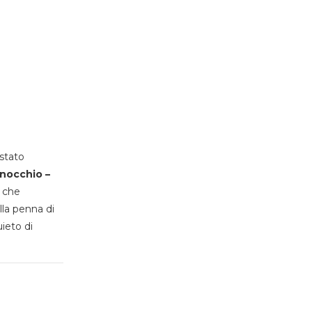
stato
inocchio –
, che
lla penna di
uieto di