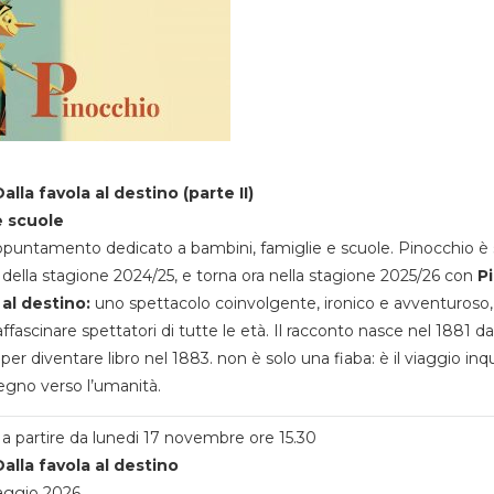
alla favola al destino (parte II)
e scuole
appuntamento dedicato a bambini, famiglie e scuole. Pinocchio è 
della stagione 2024/25, e torna ora nella stagione 2025/26 con
P
 al destino:
uno spettacolo coinvolgente, ironico e avventuroso
ffascinare spettatori di tutte le età. Il racconto nasce nel 1881 da
 per diventare libro nel 1883. non è solo una fiaba: è il viaggio inq
egno verso l’umanità.
a partire da lunedi 17 novembre ore 15.30
alla favola al destino
aggio 2026