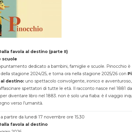
alla favola al destino (parte II)
e scuole
appuntamento dedicato a bambini, famiglie e scuole. Pinocchio è 
della stagione 2024/25, e torna ora nella stagione 2025/26 con
P
 al destino:
uno spettacolo coinvolgente, ironico e avventuroso
ffascinare spettatori di tutte le età. Il racconto nasce nel 1881 da
 per diventare libro nel 1883. non è solo una fiaba: è il viaggio inq
egno verso l’umanità.
a partire da lunedi 17 novembre ore 15.30
alla favola al destino
aggio 2026