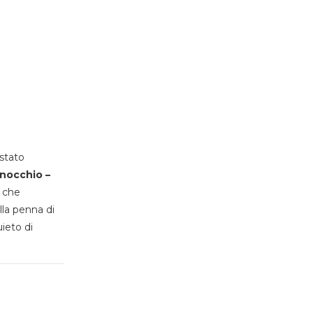
stato
inocchio –
, che
lla penna di
uieto di