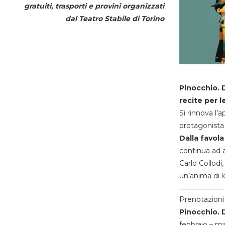
gratuiti, trasporti e provini organizzati
dal
Teatro Stabile di Torino
Pinocchio. D
recite per l
Si rinnova l’
protagonista 
Dalla favola
continua ad a
Carlo Collodi,
un’anima di l
Prenotazioni 
Pinocchio. D
febbraio – m