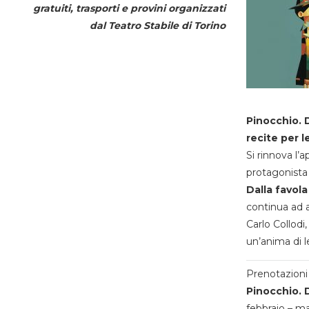
gratuiti, trasporti e provini organizzati
dal
Teatro Stabile di Torino
Pinocchio. D
recite per l
Si rinnova l’
protagonista 
Dalla favola
continua ad a
Carlo Collodi,
un’anima di l
Prenotazioni 
Pinocchio. D
febbraio – m