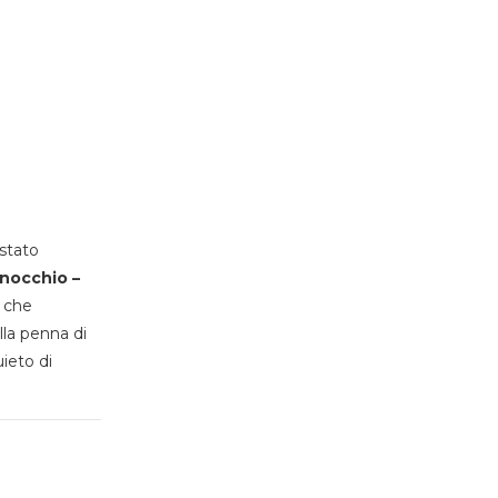
stato
inocchio –
, che
lla penna di
uieto di