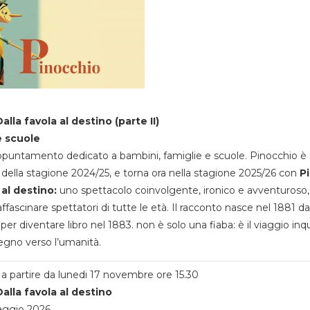
alla favola al destino (parte II)
e scuole
appuntamento dedicato a bambini, famiglie e scuole. Pinocchio è 
della stagione 2024/25, e torna ora nella stagione 2025/26 con
P
 al destino:
uno spettacolo coinvolgente, ironico e avventuroso
ffascinare spettatori di tutte le età. Il racconto nasce nel 1881 da
 per diventare libro nel 1883. non è solo una fiaba: è il viaggio inq
egno verso l’umanità.
a partire da lunedi 17 novembre ore 15.30
alla favola al destino
aggio 2026