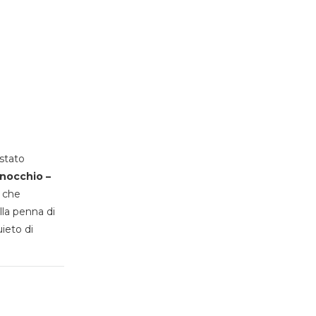
stato
inocchio –
, che
lla penna di
uieto di