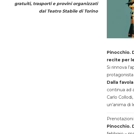
gratuiti, trasporti e provini organizzati
dal
Teatro Stabile di Torino
Pinocchio. D
recite per l
Si rinnova l’
protagonista 
Dalla favola
continua ad a
Carlo Collodi,
un’anima di l
Prenotazioni 
Pinocchio. D
febbraio – m