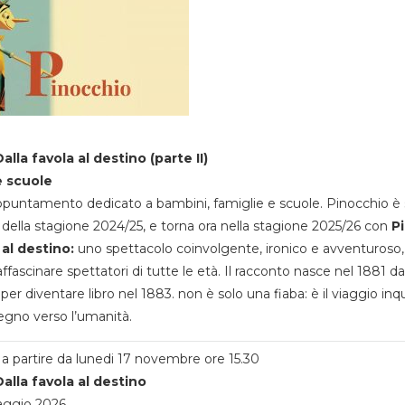
alla favola al destino (parte II)
e scuole
appuntamento dedicato a bambini, famiglie e scuole. Pinocchio è 
della stagione 2024/25, e torna ora nella stagione 2025/26 con
P
 al destino:
uno spettacolo coinvolgente, ironico e avventuroso
ffascinare spettatori di tutte le età. Il racconto nasce nel 1881 da
 per diventare libro nel 1883. non è solo una fiaba: è il viaggio inq
egno verso l’umanità.
a partire da lunedi 17 novembre ore 15.30
alla favola al destino
aggio 2026