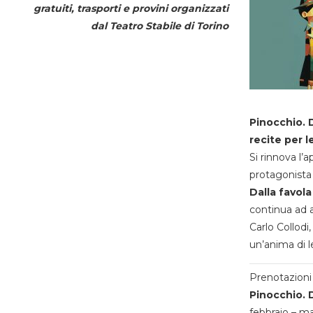
gratuiti, trasporti e provini organizzati
dal
Teatro Stabile di Torino
Pinocchio. D
recite per l
Si rinnova l’
protagonista 
Dalla favola
continua ad a
Carlo Collodi,
un’anima di l
Prenotazioni 
Pinocchio. D
febbraio – m