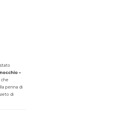
stato
inocchio –
, che
lla penna di
uieto di