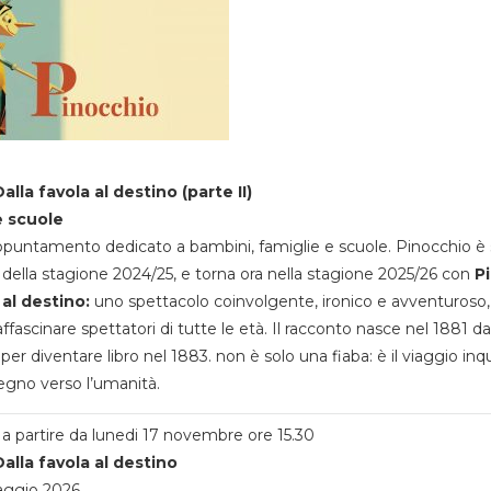
alla favola al destino (parte II)
e scuole
appuntamento dedicato a bambini, famiglie e scuole. Pinocchio è 
della stagione 2024/25, e torna ora nella stagione 2025/26 con
P
 al destino:
uno spettacolo coinvolgente, ironico e avventuroso
ffascinare spettatori di tutte le età. Il racconto nasce nel 1881 da
 per diventare libro nel 1883. non è solo una fiaba: è il viaggio inq
egno verso l’umanità.
a partire da lunedi 17 novembre ore 15.30
alla favola al destino
aggio 2026