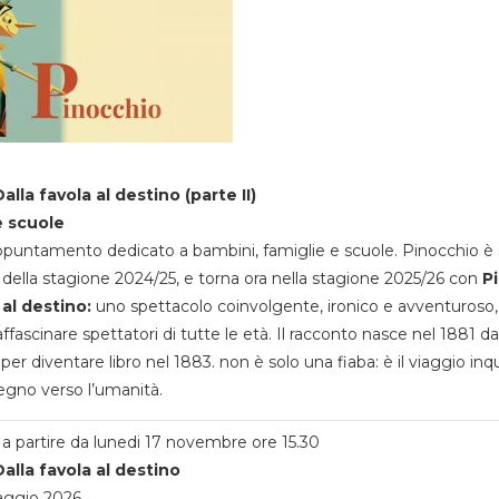
alla favola al destino (parte II)
e scuole
appuntamento dedicato a bambini, famiglie e scuole. Pinocchio è 
della stagione 2024/25, e torna ora nella stagione 2025/26 con
P
 al destino:
uno spettacolo coinvolgente, ironico e avventuroso
ffascinare spettatori di tutte le età. Il racconto nasce nel 1881 da
 per diventare libro nel 1883. non è solo una fiaba: è il viaggio inq
egno verso l’umanità.
a partire da lunedi 17 novembre ore 15.30
alla favola al destino
aggio 2026