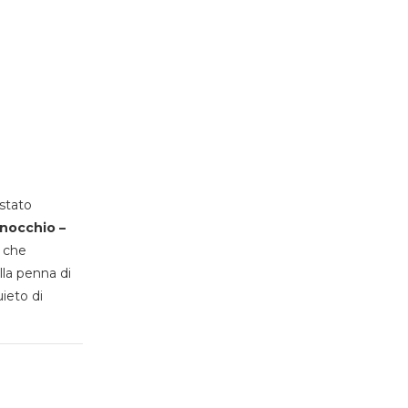
stato
inocchio –
, che
lla penna di
uieto di