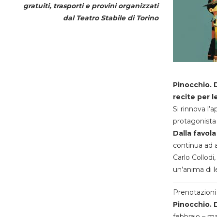
gratuiti, trasporti e provini organizzati
dal
Teatro Stabile di Torino
Pinocchio. D
recite per l
Si rinnova l’
protagonista 
Dalla favola
continua ad a
Carlo Collodi,
un’anima di l
Prenotazioni 
Pinocchio. D
febbraio – m