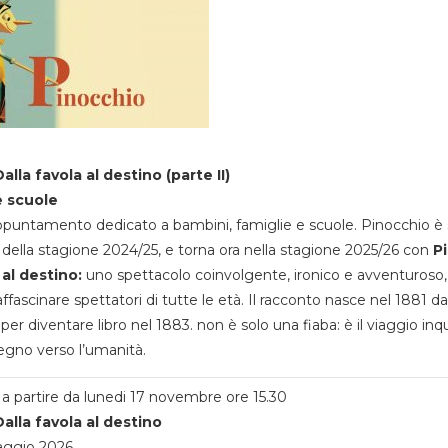
alla favola al destino (parte II)
e scuole
appuntamento dedicato a bambini, famiglie e scuole. Pinocchio è 
della stagione 2024/25, e torna ora nella stagione 2025/26 con
P
 al destino:
uno spettacolo coinvolgente, ironico e avventuroso
ffascinare spettatori di tutte le età. Il racconto nasce nel 1881 da
 per diventare libro nel 1883. non è solo una fiaba: è il viaggio inq
egno verso l’umanità.
a partire da lunedi 17 novembre ore 15.30
alla favola al destino
aggio 2026