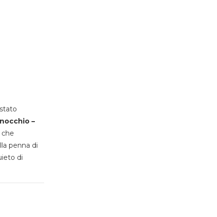
stato
inocchio –
, che
lla penna di
uieto di