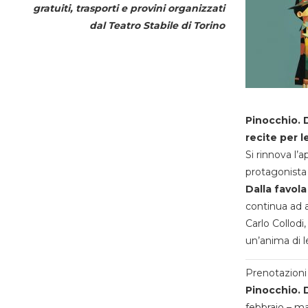
gratuiti, trasporti e provini organizzati
dal
Teatro Stabile di Torino
Pinocchio. D
recite per l
Si rinnova l’
protagonista 
Dalla favola
continua ad a
Carlo Collodi,
un’anima di l
Prenotazioni 
Pinocchio. D
febbraio – m