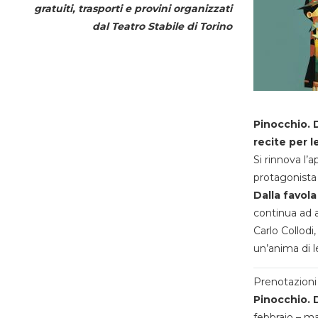
gratuiti, trasporti e provini organizzati
dal
Teatro Stabile di Torino
Pinocchio. D
recite per l
Si rinnova l’
protagonista 
Dalla favola
continua ad a
Carlo Collodi,
un’anima di l
Prenotazioni 
Pinocchio. D
febbraio – m