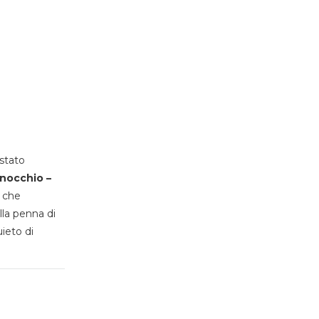
stato
inocchio –
, che
lla penna di
uieto di