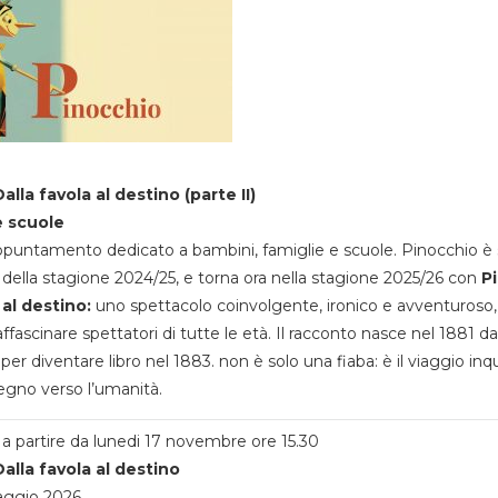
alla favola al destino (parte II)
e scuole
appuntamento dedicato a bambini, famiglie e scuole. Pinocchio è 
della stagione 2024/25, e torna ora nella stagione 2025/26 con
P
 al destino:
uno spettacolo coinvolgente, ironico e avventuroso
ffascinare spettatori di tutte le età. Il racconto nasce nel 1881 da
 per diventare libro nel 1883. non è solo una fiaba: è il viaggio inq
egno verso l’umanità.
a partire da lunedi 17 novembre ore 15.30
alla favola al destino
aggio 2026