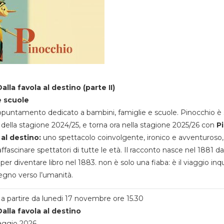
alla favola al destino (parte II)
e scuole
appuntamento dedicato a bambini, famiglie e scuole. Pinocchio è 
della stagione 2024/25, e torna ora nella stagione 2025/26 con
P
 al destino:
uno spettacolo coinvolgente, ironico e avventuroso
ffascinare spettatori di tutte le età. Il racconto nasce nel 1881 da
 per diventare libro nel 1883. non è solo una fiaba: è il viaggio inq
egno verso l’umanità.
a partire da lunedi 17 novembre ore 15.30
alla favola al destino
aggio 2026