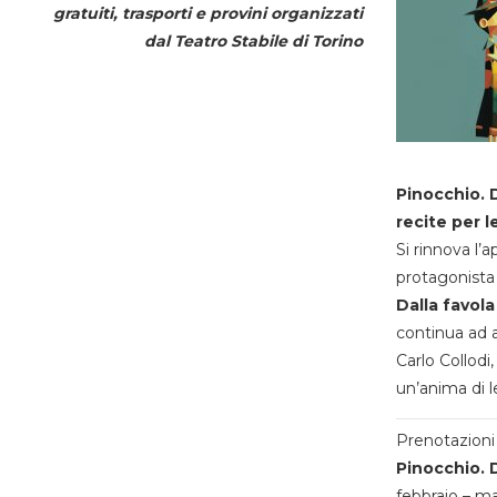
gratuiti, trasporti e provini organizzati
dal
Teatro Stabile di Torino
Pinocchio. D
recite per l
Si rinnova l’
protagonista 
Dalla favola
continua ad a
Carlo Collodi,
un’anima di l
Prenotazioni 
Pinocchio. D
febbraio – m