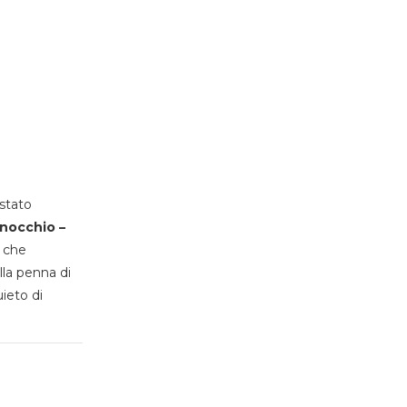
stato
inocchio –
, che
lla penna di
uieto di