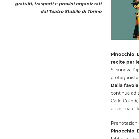
gratuiti, trasporti e provini organizzati
dal
Teatro Stabile di Torino
Pinocchio. D
recite per l
Si rinnova l’
protagonista 
Dalla favola
continua ad a
Carlo Collodi,
un’anima di l
Prenotazioni 
Pinocchio. D
febbraio – m