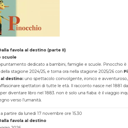
alla favola al destino (parte II)
e scuole
appuntamento dedicato a bambini, famiglie e scuole. Pinocchio è 
della stagione 2024/25, e torna ora nella stagione 2025/26 con
P
 al destino:
uno spettacolo coinvolgente, ironico e avventuroso
ffascinare spettatori di tutte le età. Il racconto nasce nel 1881 da
 per diventare libro nel 1883. non è solo una fiaba: è il viaggio inq
egno verso l’umanità.
a partire da lunedi 17 novembre ore 15.30
alla favola al destino
aggio 2026