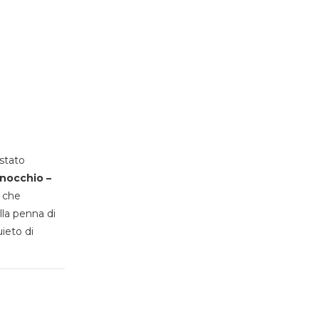
stato
inocchio –
, che
lla penna di
uieto di