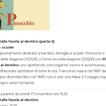
alla favola al destino (parte II)
e scuole
appuntamento dedicato a bambini, famiglie e scuole. Pinocchio è 
della stagione 2024/25, e torna ora nella stagione 2025/26 con
P
 al destino:
uno spettacolo coinvolgente, ironico e avventuroso
ffascinare spettatori di tutte le età. Il racconto nasce nel 1881 da
 per diventare libro nel 1883. non è solo una fiaba: è il viaggio inq
egno verso l’umanità.
a partire da lunedi 17 novembre ore 15.30
alla favola al destino
aggio 2026