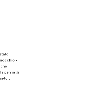
stato
inocchio –
, che
lla penna di
uieto di