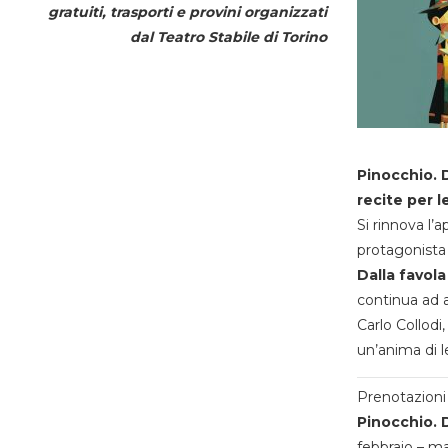
gratuiti, trasporti e provini organizzati
dal
Teatro Stabile di Torino
Pinocchio. D
recite per l
Si rinnova l’
protagonista 
Dalla favola
continua ad a
Carlo Collodi,
un’anima di l
Prenotazioni 
Pinocchio. D
febbraio – m