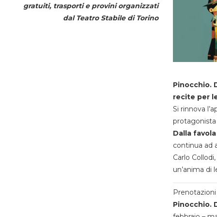
gratuiti, trasporti e provini organizzati
dal
Teatro Stabile di Torino
Pinocchio. D
recite per l
Si rinnova l’
protagonista 
Dalla favola
continua ad a
Carlo Collodi,
un’anima di l
Prenotazioni 
Pinocchio. D
febbraio – m