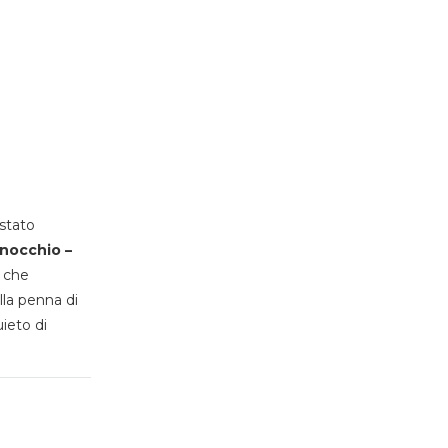
stato
inocchio –
, che
lla penna di
uieto di