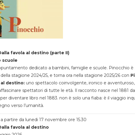
alla favola al destino (parte II)
e scuole
appuntamento dedicato a bambini, famiglie e scuole. Pinocchio è 
della stagione 2024/25, e torna ora nella stagione 2025/26 con
P
 al destino:
uno spettacolo coinvolgente, ironico e avventuroso
ffascinare spettatori di tutte le età. Il racconto nasce nel 1881 da
 per diventare libro nel 1883. non è solo una fiaba: è il viaggio inq
egno verso l’umanità.
a partire da lunedi 17 novembre ore 15.30
alla favola al destino
aggio 2026