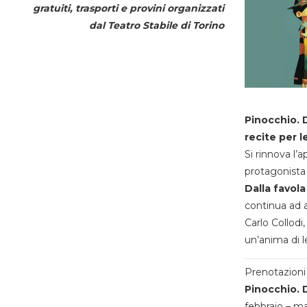
gratuiti, trasporti e provini organizzati
dal
Teatro Stabile di Torino
Pinocchio. D
recite per l
Si rinnova l’
protagonista 
Dalla favola
continua ad a
Carlo Collodi,
un’anima di l
Prenotazioni 
Pinocchio. D
febbraio – m