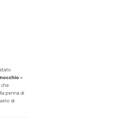
stato
inocchio –
, che
lla penna di
uieto di