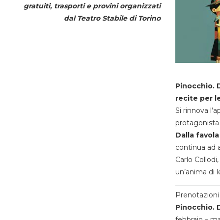
gratuiti, trasporti e provini organizzati
dal
Teatro Stabile di Torino
Pinocchio. D
recite per l
Si rinnova l’
protagonista 
Dalla favola
continua ad a
Carlo Collodi,
un’anima di l
Prenotazioni 
Pinocchio. D
febbraio – m