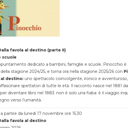
alla favola al destino (parte II)
e scuole
appuntamento dedicato a bambini, famiglie e scuole. Pinocchio è 
della stagione 2024/25, e torna ora nella stagione 2025/26 con
P
 al destino:
uno spettacolo coinvolgente, ironico e avventuroso
ffascinare spettatori di tutte le età. Il racconto nasce nel 1881 da
 per diventare libro nel 1883. non è solo una fiaba: è il viaggio inq
egno verso l’umanità.
a partire da lunedi 17 novembre ore 15.30
alla favola al destino
aggio 2026