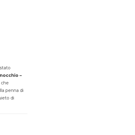
stato
inocchio –
, che
lla penna di
uieto di