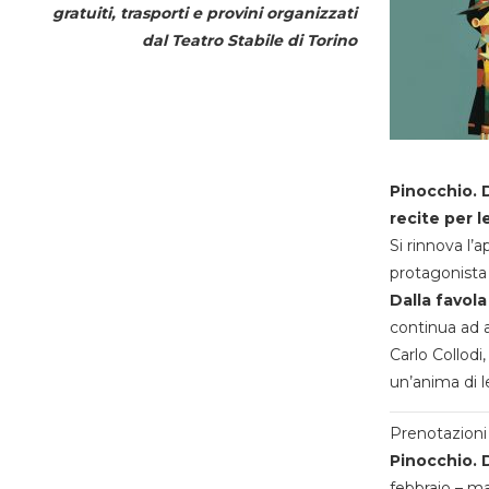
gratuiti, trasporti e provini organizzati
dal
Teatro Stabile di Torino
Pinocchio. D
recite per l
Si rinnova l’
protagonista 
Dalla favola
continua ad a
Carlo Collodi,
un’anima di l
Prenotazioni 
Pinocchio. D
febbraio – m