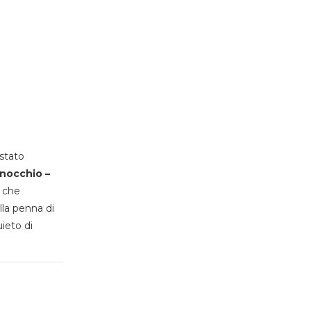
stato
inocchio –
, che
lla penna di
uieto di