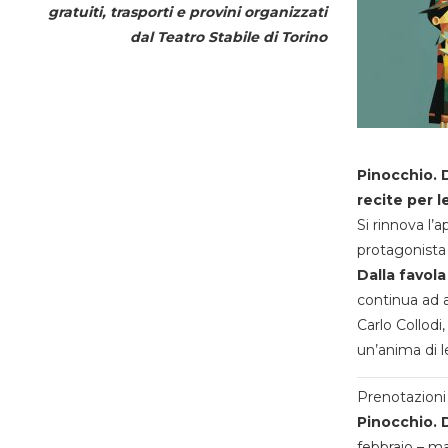
gratuiti, trasporti e provini organizzati
dal
Teatro Stabile di Torino
Pinocchio. D
recite per l
Si rinnova l’
protagonista 
Dalla favola
continua ad a
Carlo Collodi,
un’anima di l
Prenotazioni 
Pinocchio. D
febbraio – m