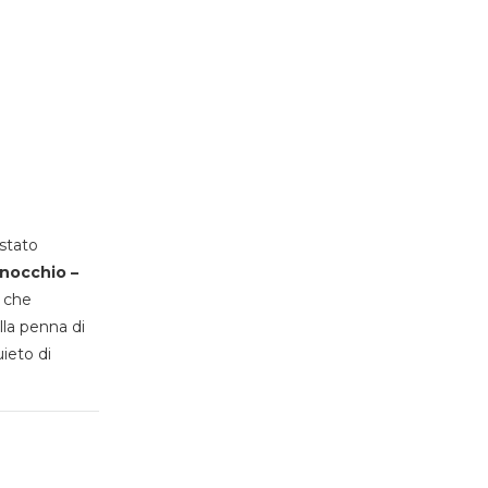
stato
inocchio –
, che
lla penna di
uieto di