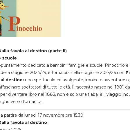
alla favola al destino (parte II)
e scuole
appuntamento dedicato a bambini, famiglie e scuole. Pinocchio è 
della stagione 2024/25, e torna ora nella stagione 2025/26 con
P
 al destino:
uno spettacolo coinvolgente, ironico e avventuroso
ffascinare spettatori di tutte le età. Il racconto nasce nel 1881 da
 per diventare libro nel 1883. non è solo una fiaba: è il viaggio inq
egno verso l’umanità.
a partire da lunedi 17 novembre ore 15.30
alla favola al destino
aggio 2026