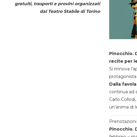
gratuiti, trasporti e provini organizzati
dal
Teatro Stabile di Torino
Pinocchio. D
recite per l
Si rinnova l’
protagonista 
Dalla favola
continua ad a
Carlo Collodi,
un’anima di l
Prenotazioni 
Pinocchio. D
febbraio – m