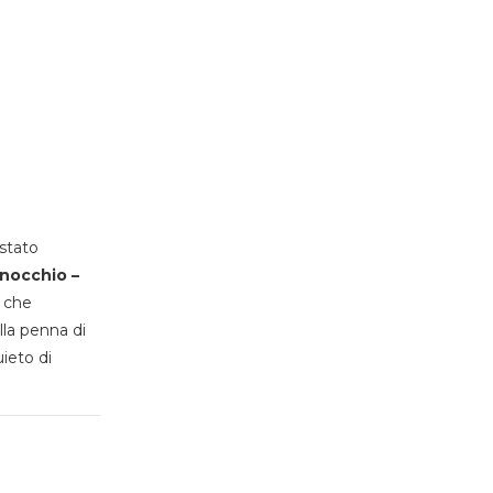
stato
inocchio –
, che
lla penna di
uieto di