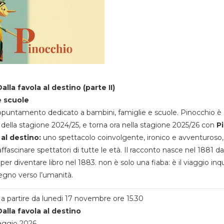
alla favola al destino (parte II)
e scuole
appuntamento dedicato a bambini, famiglie e scuole. Pinocchio è 
della stagione 2024/25, e torna ora nella stagione 2025/26 con
P
 al destino:
uno spettacolo coinvolgente, ironico e avventuroso
ffascinare spettatori di tutte le età. Il racconto nasce nel 1881 da
 per diventare libro nel 1883. non è solo una fiaba: è il viaggio inq
egno verso l’umanità.
a partire da lunedi 17 novembre ore 15.30
alla favola al destino
aggio 2026