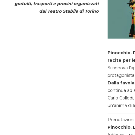
gratuiti, trasporti e provini organizzati
dal
Teatro Stabile di Torino
Pinocchio. D
recite per l
Si rinnova l’
protagonista 
Dalla favola
continua ad a
Carlo Collodi,
un’anima di l
Prenotazioni 
Pinocchio. D
febbraio – m