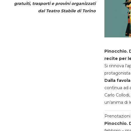
gratuiti, trasporti e provini organizzati
dal
Teatro Stabile di Torino
Pinocchio. D
recite per l
Si rinnova l’
protagonista 
Dalla favola
continua ad a
Carlo Collodi,
un’anima di l
Prenotazioni 
Pinocchio. D
febbraio – m