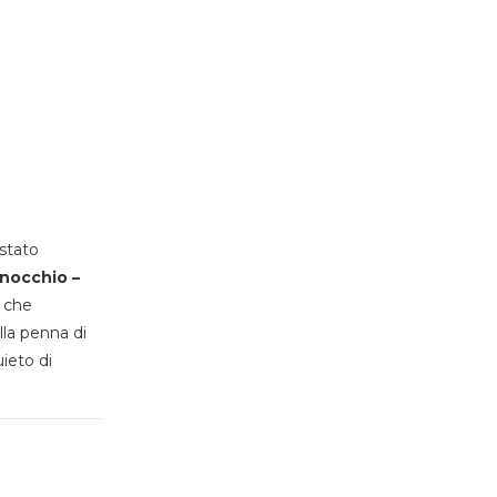
stato
inocchio –
, che
lla penna di
uieto di