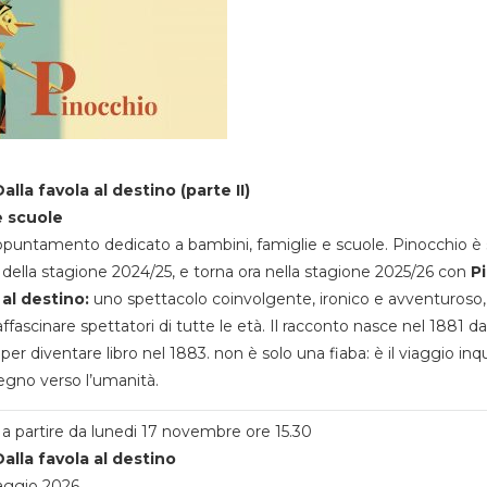
alla favola al destino (parte II)
e scuole
appuntamento dedicato a bambini, famiglie e scuole. Pinocchio è 
della stagione 2024/25, e torna ora nella stagione 2025/26 con
P
 al destino:
uno spettacolo coinvolgente, ironico e avventuroso
ffascinare spettatori di tutte le età. Il racconto nasce nel 1881 da
 per diventare libro nel 1883. non è solo una fiaba: è il viaggio inq
egno verso l’umanità.
a partire da lunedi 17 novembre ore 15.30
alla favola al destino
aggio 2026