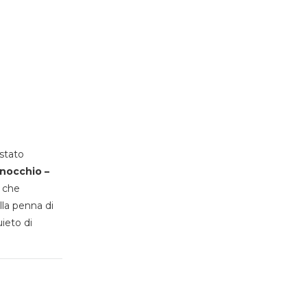
stato
inocchio –
, che
lla penna di
uieto di