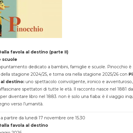
alla favola al destino (parte II)
e scuole
appuntamento dedicato a bambini, famiglie e scuole. Pinocchio è 
della stagione 2024/25, e torna ora nella stagione 2025/26 con
P
 al destino:
uno spettacolo coinvolgente, ironico e avventuroso
ffascinare spettatori di tutte le età. Il racconto nasce nel 1881 da
 per diventare libro nel 1883. non è solo una fiaba: è il viaggio inq
egno verso l’umanità.
a partire da lunedi 17 novembre ore 15.30
alla favola al destino
aggio 2026