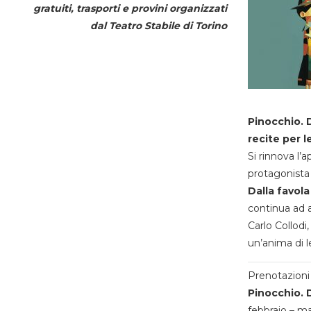
gratuiti, trasporti e provini organizzati
dal
Teatro Stabile di Torino
Pinocchio. D
recite per l
Si rinnova l’
protagonista 
Dalla favola
continua ad a
Carlo Collodi,
un’anima di l
Prenotazioni 
Pinocchio. D
febbraio – m