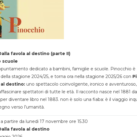
alla favola al destino (parte II)
e scuole
appuntamento dedicato a bambini, famiglie e scuole. Pinocchio è 
della stagione 2024/25, e torna ora nella stagione 2025/26 con
P
 al destino:
uno spettacolo coinvolgente, ironico e avventuroso
ffascinare spettatori di tutte le età. Il racconto nasce nel 1881 da
 per diventare libro nel 1883. non è solo una fiaba: è il viaggio inq
egno verso l’umanità.
a partire da lunedi 17 novembre ore 15.30
alla favola al destino
aggio 2026