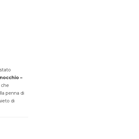
stato
inocchio –
, che
lla penna di
uieto di