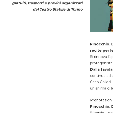
gratuiti, trasporti e provini organizzati
dal
Teatro Stabile di Torino
Pinocchio. D
recite per l
Si rinnova l’
protagonista 
Dalla favola
continua ad a
Carlo Collodi,
un’anima di l
Prenotazioni 
Pinocchio. D
febbraio – m