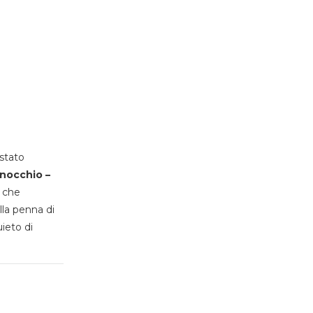
stato
inocchio –
, che
lla penna di
uieto di