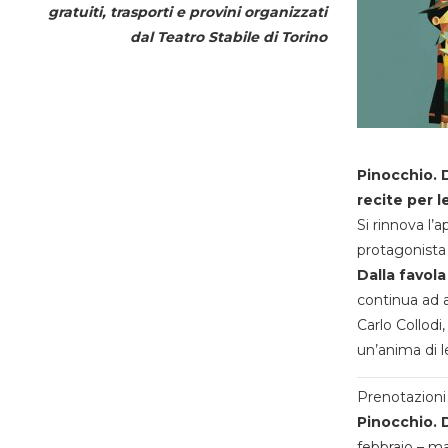
gratuiti, trasporti e provini organizzati
dal
Teatro Stabile di Torino
Pinocchio. D
recite per l
Si rinnova l’
protagonista 
Dalla favola
continua ad a
Carlo Collodi,
un’anima di l
Prenotazioni 
Pinocchio. D
febbraio – m