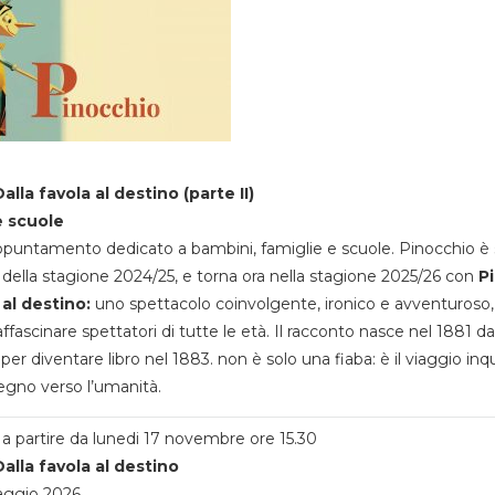
alla favola al destino (parte II)
e scuole
appuntamento dedicato a bambini, famiglie e scuole. Pinocchio è 
della stagione 2024/25, e torna ora nella stagione 2025/26 con
P
 al destino:
uno spettacolo coinvolgente, ironico e avventuroso
ffascinare spettatori di tutte le età. Il racconto nasce nel 1881 da
 per diventare libro nel 1883. non è solo una fiaba: è il viaggio inq
egno verso l’umanità.
a partire da lunedi 17 novembre ore 15.30
alla favola al destino
aggio 2026