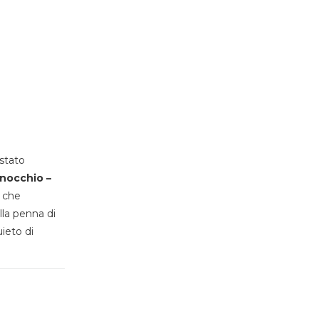
stato
inocchio –
, che
lla penna di
uieto di