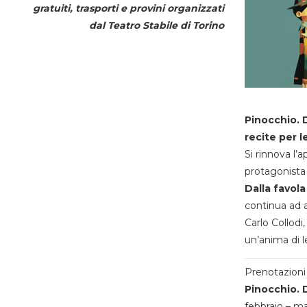
gratuiti, trasporti e provini organizzati
dal
Teatro Stabile di Torino
Pinocchio. D
recite per l
Si rinnova l’
protagonista 
Dalla favola
continua ad a
Carlo Collodi,
un’anima di l
Prenotazioni 
Pinocchio. D
febbraio – m