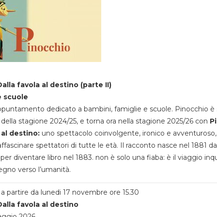
alla favola al destino (parte II)
e scuole
appuntamento dedicato a bambini, famiglie e scuole. Pinocchio è 
della stagione 2024/25, e torna ora nella stagione 2025/26 con
P
 al destino:
uno spettacolo coinvolgente, ironico e avventuroso
ffascinare spettatori di tutte le età. Il racconto nasce nel 1881 da
 per diventare libro nel 1883. non è solo una fiaba: è il viaggio inq
egno verso l’umanità.
a partire da lunedi 17 novembre ore 15.30
alla favola al destino
aggio 2026