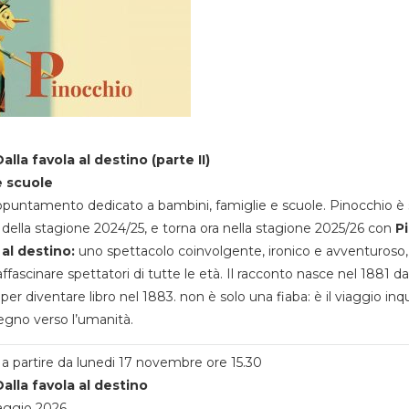
alla favola al destino (parte II)
e scuole
appuntamento dedicato a bambini, famiglie e scuole. Pinocchio è 
della stagione 2024/25, e torna ora nella stagione 2025/26 con
P
 al destino:
uno spettacolo coinvolgente, ironico e avventuroso
ffascinare spettatori di tutte le età. Il racconto nasce nel 1881 da
 per diventare libro nel 1883. non è solo una fiaba: è il viaggio inq
egno verso l’umanità.
a partire da lunedi 17 novembre ore 15.30
alla favola al destino
aggio 2026