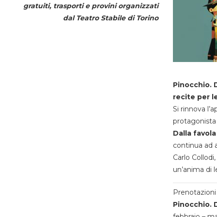
gratuiti, trasporti e provini organizzati
dal
Teatro Stabile di Torino
Pinocchio. D
recite per l
Si rinnova l’
protagonista 
Dalla favola
continua ad a
Carlo Collodi,
un’anima di l
Prenotazioni 
Pinocchio. D
febbraio – m