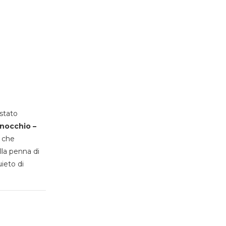
stato
inocchio –
, che
lla penna di
uieto di