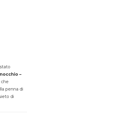
stato
inocchio –
, che
lla penna di
uieto di