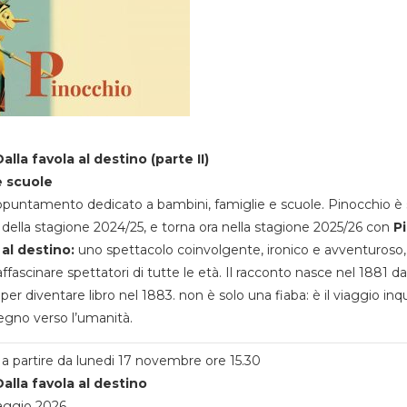
alla favola al destino (parte II)
e scuole
appuntamento dedicato a bambini, famiglie e scuole. Pinocchio è 
della stagione 2024/25, e torna ora nella stagione 2025/26 con
P
 al destino:
uno spettacolo coinvolgente, ironico e avventuroso
ffascinare spettatori di tutte le età. Il racconto nasce nel 1881 da
 per diventare libro nel 1883. non è solo una fiaba: è il viaggio inq
egno verso l’umanità.
a partire da lunedi 17 novembre ore 15.30
alla favola al destino
aggio 2026