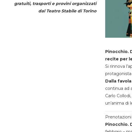
gratuiti, trasporti e provini organizzati
dal
Teatro Stabile di Torino
Pinocchio. D
recite per l
Si rinnova l’
protagonista 
Dalla favola
continua ad a
Carlo Collodi,
un’anima di l
Prenotazioni 
Pinocchio. D
febbraio – m