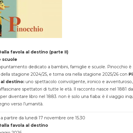
alla favola al destino (parte II)
e scuole
appuntamento dedicato a bambini, famiglie e scuole. Pinocchio è 
della stagione 2024/25, e torna ora nella stagione 2025/26 con
P
 al destino:
uno spettacolo coinvolgente, ironico e avventuroso
ffascinare spettatori di tutte le età. Il racconto nasce nel 1881 da
 per diventare libro nel 1883. non è solo una fiaba: è il viaggio inq
egno verso l’umanità.
a partire da lunedi 17 novembre ore 15.30
alla favola al destino
aggio 2026