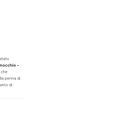
stato
inocchio –
, che
lla penna di
uieto di