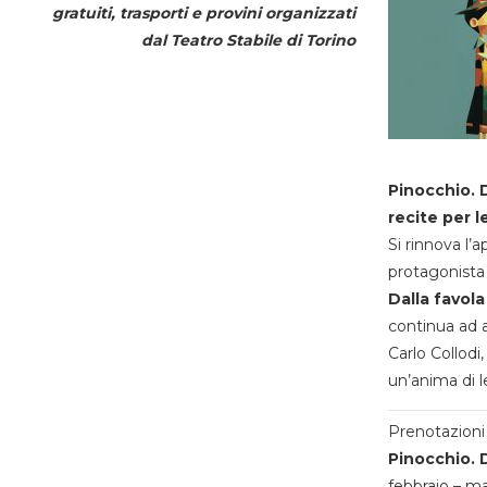
gratuiti, trasporti e provini organizzati
dal
Teatro Stabile di Torino
Pinocchio. D
recite per l
Si rinnova l’
protagonista 
Dalla favola
continua ad a
Carlo Collodi,
un’anima di l
Prenotazioni 
Pinocchio. D
febbraio – m