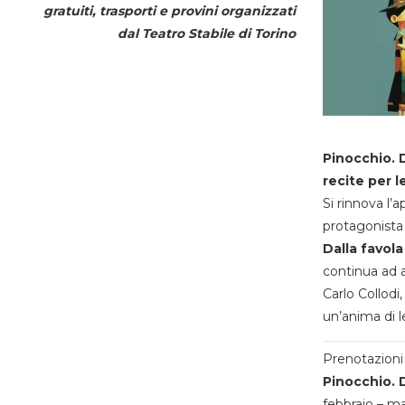
gratuiti, trasporti e provini organizzati
dal
Teatro Stabile di Torino
Pinocchio. D
recite per l
Si rinnova l’
protagonista 
Dalla favola
continua ad a
Carlo Collodi,
un’anima di l
Prenotazioni 
Pinocchio. D
febbraio – m