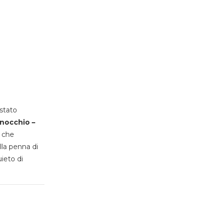
stato
inocchio –
, che
lla penna di
uieto di