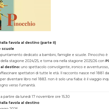
alla favola al destino (parte II)
e scuole
appuntamento dedicato a bambini, famiglie e scuole. Pinocchio è 
della stagione 2024/25, e torna ora nella stagione 2025/26 con
P
 al destino:
uno spettacolo coinvolgente, ironico e avventuroso
ffascinare spettatori di tutte le età. Il racconto nasce nel 1881 da
 per diventare libro nel 1883. non è solo una fiaba: è il viaggio inq
egno verso l’umanità.
a partire da lunedi 17 novembre ore 15.30
alla favola al destino
aggio 2026