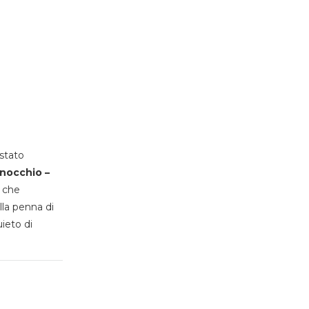
stato
inocchio –
, che
lla penna di
uieto di