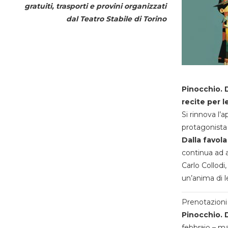
gratuiti, trasporti e provini organizzati
dal
Teatro Stabile di Torino
Pinocchio. D
recite per l
Si rinnova l’
protagonista 
Dalla favola
continua ad a
Carlo Collodi,
un’anima di l
Prenotazioni 
Pinocchio. D
febbraio – m