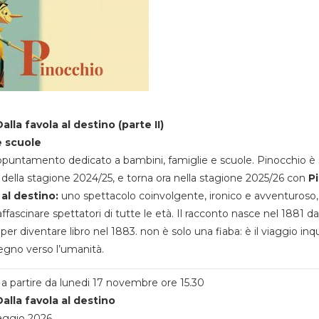
alla favola al destino (parte II)
e scuole
appuntamento dedicato a bambini, famiglie e scuole. Pinocchio è 
della stagione 2024/25, e torna ora nella stagione 2025/26 con
P
 al destino:
uno spettacolo coinvolgente, ironico e avventuroso
ffascinare spettatori di tutte le età. Il racconto nasce nel 1881 da
 per diventare libro nel 1883. non è solo una fiaba: è il viaggio inq
egno verso l’umanità.
a partire da lunedi 17 novembre ore 15.30
alla favola al destino
aggio 2026