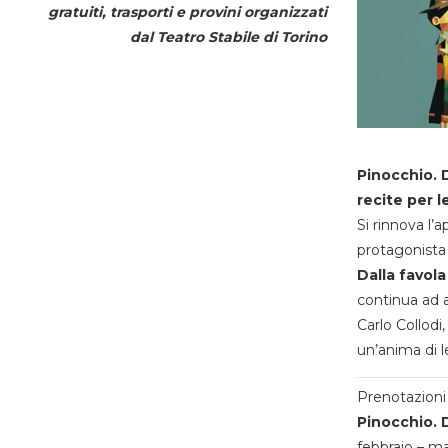
gratuiti, trasporti e provini organizzati
dal
Teatro Stabile di Torino
Pinocchio. D
recite per l
Si rinnova l’
protagonista 
Dalla favola
continua ad a
Carlo Collodi,
un’anima di l
Prenotazioni 
Pinocchio. D
febbraio – m