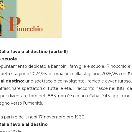
alla favola al destino (parte II)
e scuole
appuntamento dedicato a bambini, famiglie e scuole. Pinocchio è 
della stagione 2024/25, e torna ora nella stagione 2025/26 con
P
 al destino:
uno spettacolo coinvolgente, ironico e avventuroso
ffascinare spettatori di tutte le età. Il racconto nasce nel 1881 da
 per diventare libro nel 1883. non è solo una fiaba: è il viaggio inq
egno verso l’umanità.
a partire da lunedi 17 novembre ore 15.30
alla favola al destino
aggio 2026