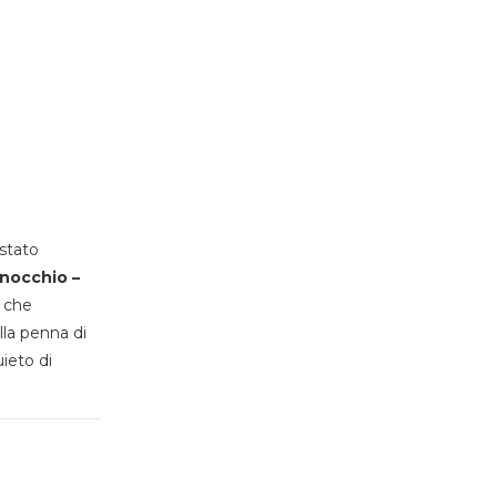
stato
inocchio –
, che
lla penna di
uieto di