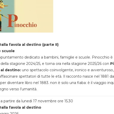
alla favola al destino (parte II)
e scuole
appuntamento dedicato a bambini, famiglie e scuole. Pinocchio è 
della stagione 2024/25, e torna ora nella stagione 2025/26 con
P
 al destino:
uno spettacolo coinvolgente, ironico e avventuroso
ffascinare spettatori di tutte le età. Il racconto nasce nel 1881 da
 per diventare libro nel 1883. non è solo una fiaba: è il viaggio inq
egno verso l’umanità.
a partire da lunedi 17 novembre ore 15.30
alla favola al destino
aggio 2026