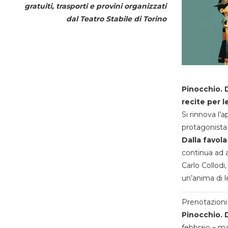
gratuiti, trasporti e provini organizzati
dal
Teatro Stabile di Torino
Pinocchio. D
recite per l
Si rinnova l’
protagonista 
Dalla favola
continua ad a
Carlo Collodi,
un’anima di l
Prenotazioni 
Pinocchio. D
febbraio – m