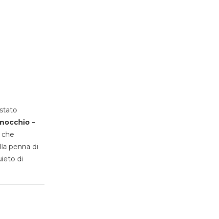
stato
inocchio –
, che
lla penna di
uieto di