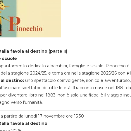
alla favola al destino (parte II)
e scuole
appuntamento dedicato a bambini, famiglie e scuole. Pinocchio è 
della stagione 2024/25, e torna ora nella stagione 2025/26 con
P
 al destino:
uno spettacolo coinvolgente, ironico e avventuroso
ffascinare spettatori di tutte le età. Il racconto nasce nel 1881 da
 per diventare libro nel 1883. non è solo una fiaba: è il viaggio inq
egno verso l’umanità.
a partire da lunedi 17 novembre ore 15.30
alla favola al destino
aggio 2026