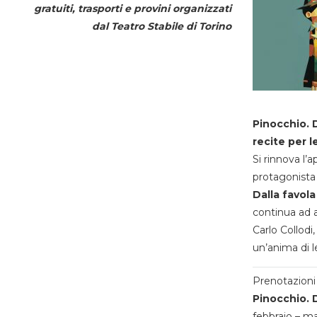
gratuiti, trasporti e provini organizzati
dal
Teatro Stabile di Torino
Pinocchio. D
recite per l
Si rinnova l’
protagonista 
Dalla favola
continua ad a
Carlo Collodi,
un’anima di l
Prenotazioni 
Pinocchio. D
febbraio – m