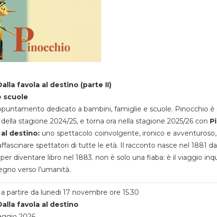
alla favola al destino (parte II)
e scuole
appuntamento dedicato a bambini, famiglie e scuole. Pinocchio è 
della stagione 2024/25, e torna ora nella stagione 2025/26 con
P
 al destino:
uno spettacolo coinvolgente, ironico e avventuroso
ffascinare spettatori di tutte le età. Il racconto nasce nel 1881 da
 per diventare libro nel 1883. non è solo una fiaba: è il viaggio inq
egno verso l’umanità.
a partire da lunedi 17 novembre ore 15.30
alla favola al destino
aggio 2026