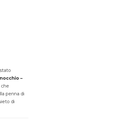
stato
inocchio –
, che
lla penna di
uieto di