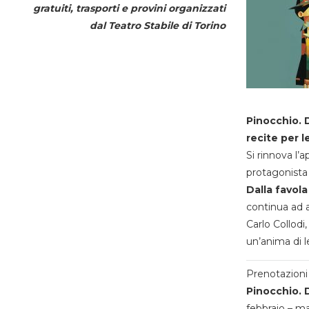
gratuiti, trasporti e provini organizzati
dal
Teatro Stabile di Torino
Pinocchio. D
recite per l
Si rinnova l’
protagonista 
Dalla favola
continua ad a
Carlo Collodi,
un’anima di l
Prenotazioni 
Pinocchio. D
febbraio – m