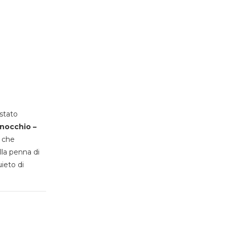
stato
inocchio –
, che
lla penna di
uieto di