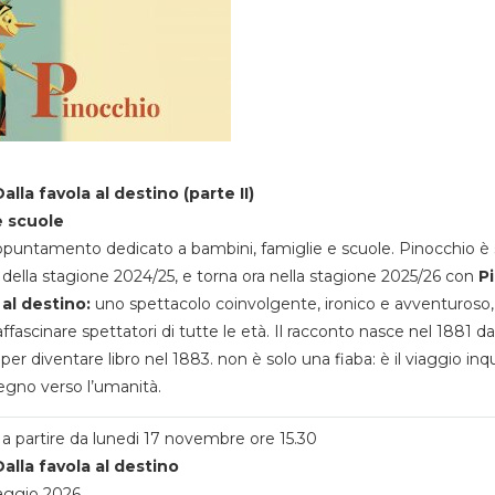
alla favola al destino (parte II)
e scuole
appuntamento dedicato a bambini, famiglie e scuole. Pinocchio è 
della stagione 2024/25, e torna ora nella stagione 2025/26 con
P
 al destino:
uno spettacolo coinvolgente, ironico e avventuroso
ffascinare spettatori di tutte le età. Il racconto nasce nel 1881 da
 per diventare libro nel 1883. non è solo una fiaba: è il viaggio inq
egno verso l’umanità.
a partire da lunedi 17 novembre ore 15.30
alla favola al destino
aggio 2026