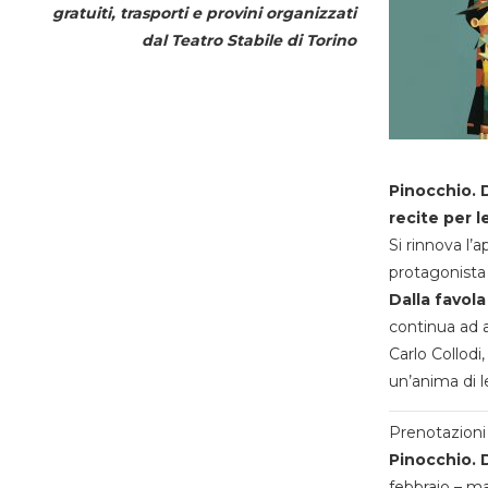
gratuiti, trasporti e provini organizzati
dal
Teatro Stabile di Torino
Pinocchio. D
recite per l
Si rinnova l’
protagonista 
Dalla favola
continua ad a
Carlo Collodi,
un’anima di l
Prenotazioni 
Pinocchio. D
febbraio – m