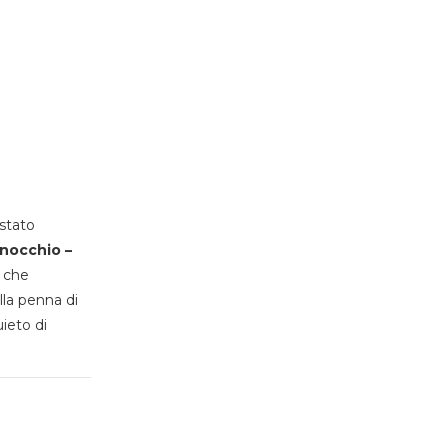
stato
inocchio –
, che
lla penna di
uieto di