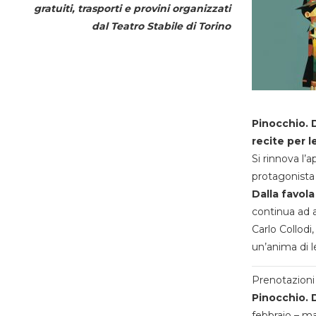
gratuiti, trasporti e provini organizzati
dal
Teatro Stabile di Torino
Pinocchio. D
recite per l
Si rinnova l’
protagonista 
Dalla favola
continua ad a
Carlo Collodi,
un’anima di l
Prenotazioni 
Pinocchio. D
febbraio – m