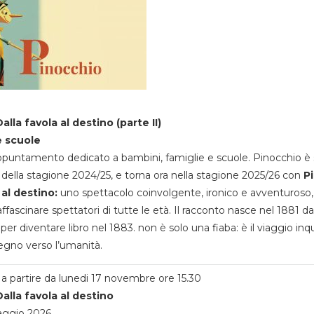
alla favola al destino (parte II)
e scuole
appuntamento dedicato a bambini, famiglie e scuole. Pinocchio è 
della stagione 2024/25, e torna ora nella stagione 2025/26 con
P
 al destino:
uno spettacolo coinvolgente, ironico e avventuroso
ffascinare spettatori di tutte le età. Il racconto nasce nel 1881 da
 per diventare libro nel 1883. non è solo una fiaba: è il viaggio inq
egno verso l’umanità.
a partire da lunedi 17 novembre ore 15.30
alla favola al destino
aggio 2026