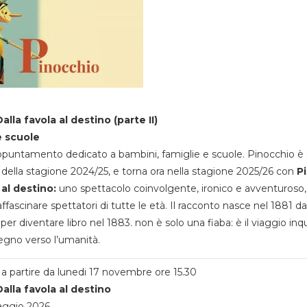
alla favola al destino (parte II)
e scuole
appuntamento dedicato a bambini, famiglie e scuole. Pinocchio è 
della stagione 2024/25, e torna ora nella stagione 2025/26 con
P
 al destino:
uno spettacolo coinvolgente, ironico e avventuroso
ffascinare spettatori di tutte le età. Il racconto nasce nel 1881 da
 per diventare libro nel 1883. non è solo una fiaba: è il viaggio inq
egno verso l’umanità.
a partire da lunedi 17 novembre ore 15.30
alla favola al destino
aggio 2026