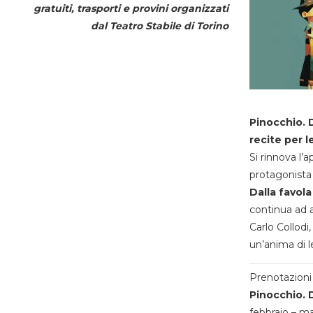
gratuiti, trasporti e provini organizzati
dal
Teatro Stabile di Torino
Pinocchio. D
recite per l
Si rinnova l’
protagonista 
Dalla favola
continua ad a
Carlo Collodi,
un’anima di l
Prenotazioni 
Pinocchio. D
febbraio – m