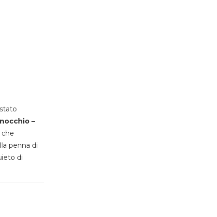
stato
inocchio –
, che
lla penna di
uieto di