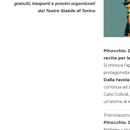
gratuiti, trasporti e provini organizzati
dal
Teatro Stabile di Torino
Pinocchio. D
recite per l
Si rinnova l’
protagonista 
Dalla favola
continua ad a
Carlo Collodi,
un’anima di l
Prenotazioni 
Pinocchio. D
febbraio – m