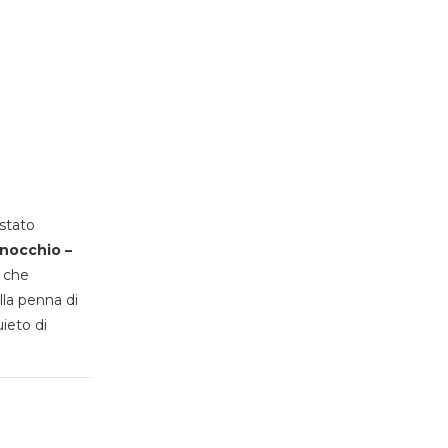
stato
inocchio –
, che
lla penna di
uieto di