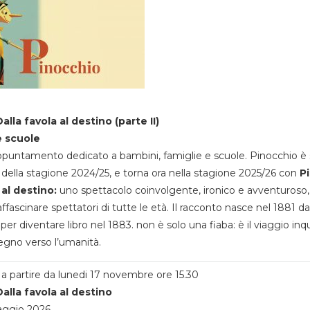
alla favola al destino (parte II)
e scuole
appuntamento dedicato a bambini, famiglie e scuole. Pinocchio è 
della stagione 2024/25, e torna ora nella stagione 2025/26 con
P
 al destino:
uno spettacolo coinvolgente, ironico e avventuroso
ffascinare spettatori di tutte le età. Il racconto nasce nel 1881 da
 per diventare libro nel 1883. non è solo una fiaba: è il viaggio inq
egno verso l’umanità.
a partire da lunedi 17 novembre ore 15.30
alla favola al destino
aggio 2026