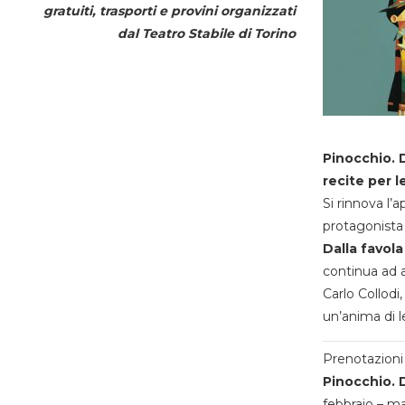
gratuiti, trasporti e provini organizzati
dal
Teatro Stabile di Torino
Pinocchio. D
recite per l
Si rinnova l’
protagonista 
Dalla favola
continua ad a
Carlo Collodi,
un’anima di l
Prenotazioni 
Pinocchio. D
febbraio – m