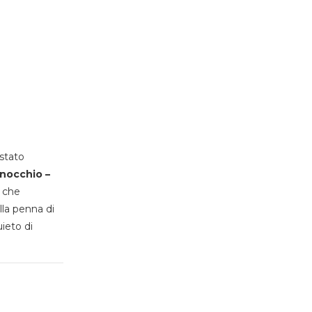
stato
inocchio –
, che
lla penna di
uieto di