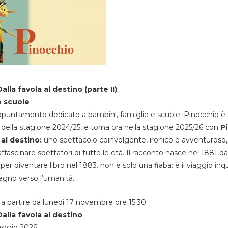
alla favola al destino (parte II)
e scuole
appuntamento dedicato a bambini, famiglie e scuole. Pinocchio è 
della stagione 2024/25, e torna ora nella stagione 2025/26 con
P
 al destino:
uno spettacolo coinvolgente, ironico e avventuroso
ffascinare spettatori di tutte le età. Il racconto nasce nel 1881 da
 per diventare libro nel 1883. non è solo una fiaba: è il viaggio inq
egno verso l’umanità.
a partire da lunedi 17 novembre ore 15.30
alla favola al destino
aggio 2026